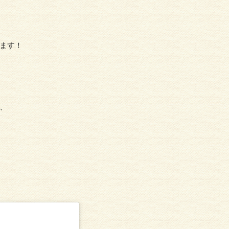
ます！
、