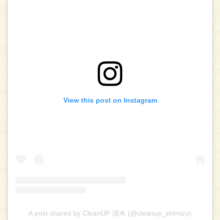
View this post on Instagram
A post shared by CleanUP 清水 (@cleanup_shimizu)